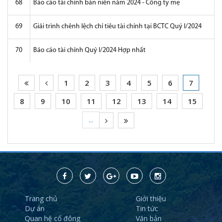
68
Báo cáo tài chính bán niên năm 2024 - Công ty mẹ
69
Giải trình chênh lệch chỉ tiêu tài chính tại BCTC Quý I/2024
70
Báo cáo tài chính Quý I/2024 Hợp nhất
1
2
3
4
5
6
7
8
9
10
11
12
13
14
15
...
Trang chủ
Giới thiệu
Dự án
Tin tức
Quan hệ cổ đông
Văn bản