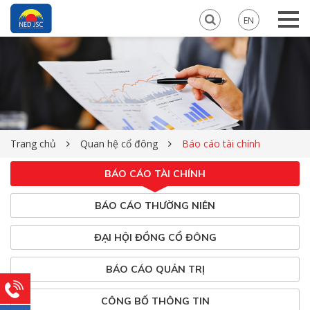
EN
Trang chủ
Quan hệ cổ đông
Báo cáo tài chính
BÁO CÁO TÀI CHÍNH
BÁO CÁO THƯỜNG NIÊN
ĐẠI HỘI ĐỒNG CỔ ĐÔNG
BÁO CÁO QUẢN TRỊ
CÔNG BỐ THÔNG TIN