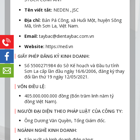
Tên viết tắt:
NEDEN ,.JSC
Địa chỉ:
Bản Pá Công, xã Huổi Một, huyện Sông
Mã, tỉnh Sơn La, Việt Nam.
Email:
taybac@dientaybac.com.vn
Website:
https://ned.vn
GIẤY PHÉP ĐĂNG KÝ KINH DOANH:
Số 5500271984 do Sở Kế hoạch và Đầu tư tỉnh
Sơn La cấp lần đầu ngày 16/6/2006, đăng ký thay
đổi lần thứ 19 ngày 12/05/2021.
VỐN ĐIỀU LỆ:
405.000.000.000 đồng (Bốn trăm linh năm tỷ
đồng Việt Nam).
NGƯỜI ĐẠI DIỆN THEO PHÁP LUẬT CỦA CÔNG TY:
Ông Dương Văn Quyền, Tổng Giám đốc.
NGÀNH NGHỀ KINH DOANH:
Sản xuất và kinh doanh điện năng;