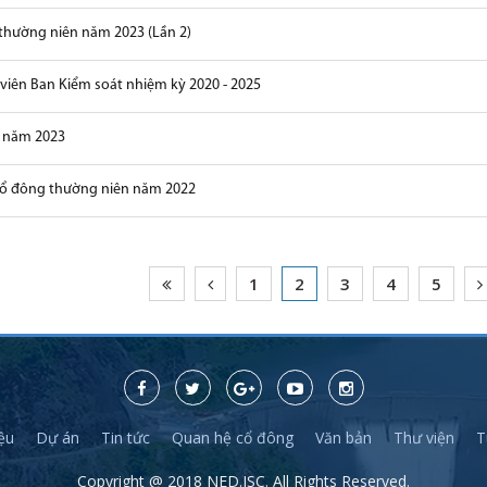
thường niên năm 2023 (Lần 2)
viên Ban Kiểm soát nhiệm kỳ 2020 - 2025
n năm 2023
 cổ đông thường niên năm 2022
1
2
3
4
5
iệu
Dự án
Tin tức
Quan hệ cổ đông
Văn bản
Thư viện
T
Copyright @ 2018 NED.JSC. All Rights Reserved.