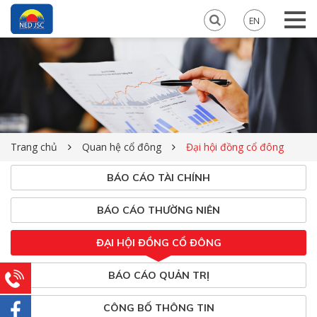
EN
Trang chủ
Quan hệ cổ đông
Đại hội đồng cổ đông
BÁO CÁO TÀI CHÍNH
BÁO CÁO THƯỜNG NIÊN
ĐẠI HỘI ĐỒNG CỔ ĐÔNG
BÁO CÁO QUẢN TRỊ
CÔNG BỐ THÔNG TIN