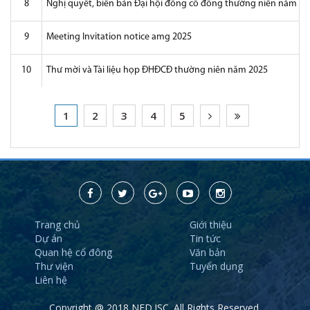
8
Nghị quyết, biên bản Đại hội đồng cổ đông thường niên năm 20
9
Meeting Invitation notice amg 2025
10
Thư mời và Tài liệu họp ĐHĐCĐ thường niên năm 2025
1
2
3
4
5
Trang chủ
Giới thiệu
Dự án
Tin tức
Quan hệ cổ đông
Văn bản
Thư viện
Tuyển dụng
Liên hệ
Copyright @ 2018 NED.JSC. All Rights Reserved.